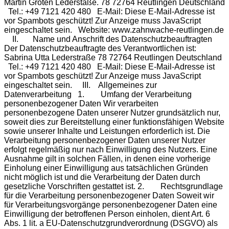
Martin Groten Lederstaße. 78 72764 Reutlingen Deutschland
Tel.: +49 7121 420 480 E-Mail:
Diese E-Mail-Adresse ist
vor Spambots geschützt! Zur Anzeige muss JavaScript
eingeschaltet sein.
Website: www.zahnwache-reutlingen.de
II. Name und Anschrift des Datenschutzbeauftragten
Der Datenschutzbeauftragte des Verantwortlichen ist:
Sabrina Utta Lederstraße 78 72764 Reutlingen Deutschland
Tel.: +49 7121 420 480 E-Mail:
Diese E-Mail-Adresse ist
vor Spambots geschützt! Zur Anzeige muss JavaScript
eingeschaltet sein.
III. Allgemeines zur Datenverarbeitung 1. Umfang der Verarbeitung personenbezogener Daten Wir verarbeiten personenbezogene Daten unserer Nutzer grundsätzlich nur, soweit dies zur Bereitstellung einer funktionsfähigen Website sowie unserer Inhalte und Leistungen erforderlich ist. Die Verarbeitung personenbezogener Daten unserer Nutzer erfolgt regelmäßig nur nach Einwilligung des Nutzers. Eine Ausnahme gilt in solchen Fällen, in denen eine vorherige Einholung einer Einwilligung aus tatsächlichen Gründen nicht möglich ist und die Verarbeitung der Daten durch gesetzliche Vorschriften gestattet ist. 2. Rechtsgrundlage für die Verarbeitung personenbezogener Daten Soweit wir für Verarbeitungsvorgänge personenbezogener Daten eine Einwilligung der betroffenen Person einholen, dient Art. 6 Abs. 1 lit. a EU-Datenschutzgrundverordnung (DSGVO) als Rechtsgrundlage. Bei der Verarbeitung von personenbezogenen Daten, die zur Erfüllung eines Vertrages, dessen Vertragspartei die betroffene Person ist, erforderlich ist, dient Art. 6 Abs. 1 lit. b DSGVO als Rechtsgrundlage. Dies gilt auch für Verarbeitungsvorgänge, die zur Durchführung vorvertraglicher Maßnahmen erforderlich sind. Soweit eine Verarbeitung personenbezogener Daten zur Erfüllung einer rechtlichen Verpflichtung erforderlich ist, der unser Unternehmen unterliegt, dient Art. 6 Abs. 1 lit. c DSGVO als Rechtsgrundlage. Für den Fall, dass lebenswichtige Interessen der betroffenen Person oder einer anderen natürlichen Person eine Verarbeitung personenbezogener Daten erforderlich machen, dient Art. 6 Abs. 1 lit. d DSGVO als Rechtsgrundlage. Ist die Verarbeitung zur Wahrung eines berechtigten Interesses unseres Unternehmens oder eines Dritten erforderlich und überwiegen die Interessen, Grundrechte und Grundfreiheiten des Betroffenen das erstgenannte Interesse nicht, so dient Art. 6 Abs. 1 lit. f DSGVO als Rechtsgrundlage für die Verarbeitung. 3. Datenlöschung und Speicherdauer Die personenbezogenen Daten der betroffenen Person werden gelöscht oder gesperrt, sobald der Zweck der Speicherung entfällt. Eine Speicherung kann darüber hinaus erfolgen, wenn dies durch den europäischen oder nationalen Gesetzgeber in unionsrechtlichen Verordnungen, Gesetzen oder sonstigen Vorschriften, denen der Verantwortliche unterliegt, vorgesehen wurde. Eine Sperrung oder Löschung der Daten erfolgt auch dann, wenn eine durch die genannten Normen vorgeschriebene Speicherfrist abläuft, es sei denn, dass eine Erforderlichkeit zur weiteren Speicherung der Daten für einen Vertragsabschluss oder eine Vertragserfüllung besteht. IV. Bereitstellung der Website und Erstellung von Logfiles 1. Beschreibung und Umfang der Datenverarbeitung Bei jedem Aufruf unserer Internetseite erfasst unser System automatisiert Daten und Informationen vom Computersystem des aufrufenden Rechners. Folgende Daten werden hierbei erhoben: Informationen über den Browsertyp und die verwendete Version Das Betriebssystem des Nutzers Den Internet-Service-Provider des Nutzers Die IP-Adresse des Nutzers Datum und Uhrzeit des Zugriffs Websites, von denen das System des Nutzers auf unsere Internetseite gelangt Websites, die vom System des Nutzers über unsere Website aufgerufen werden Die Logfiles enthalten IP-Adressen oder sonstige Daten, die eine Zuordnung zu einem Nutzer ermöglichen. Dies könnte beispielsweise der Fall sein, wenn der Link zur Website, von der der Nutzer auf die Internetseite gelangt, oder der Link zur Website, zu der der Nutzer wechselt, personenbezogene Daten enthält. Die Daten werden ebenfalls in den Logfiles unseres Systems gespeichert. Eine Speicherung dieser Daten zusammen mit anderen personenbezogenen Daten des Nutzers findet nicht statt. 2. Rechtsgrundlage für die Datenverarbeitung Rechtsgrundlage für die vorübergehende Speicherung der Daten und der Logfiles ist Art. 6 Abs. 1 lit. f DSGVO. 3. Zweck der Datenverarbeitung Die vorübergehende Speicherung der IP-Adresse durch das System ist notwendig, um eine Auslieferung der Website an den Rechner des Nutzers zu ermöglichen. Hierfür muss die IP-Adresse des Nutzers für die Dauer der Sitzung gespeichert bleiben. Die Speicherung in Logfiles erfolgt, um die Funktionsfähigkeit der Website sicherzustellen. Zudem dienen uns die Daten zur Optimierung der Website und zur Sicherstellung der Sicherheit unserer informationstechnischen Systeme. Eine Auswertung der Daten zu Marketingzwecken findet in diesem Zusammenhang nicht statt. In diesen Zwecken liegt auch unser berechtigtes Interesse an der Datenverarbeitung nach Art. 6 Abs. 1 lit. f DSGVO. 4. Dauer der Speicherung Die Daten werden gelöscht, sobald sie für die Erreichung des Zweckes ihrer Erhebung nicht mehr erforderlich sind. Im Falle der Erfassung der Daten zur Bereitstellung der Website ist dies der Fall, wenn die jeweilige Sitzung beendet ist. Im Falle der Speicherung der Daten in Logfiles ist dies nach spätestens sieben Tagen der Fall. Eine darüberhinausgehende Speicherung ist möglich. In diesem Fall werden die IP-Adressen der Nutzer gelöscht oder verfremdet, sodass eine Zuordnung des aufrufenden Clients nicht mehr möglich ist. 5. Widerspruchs- und Beseitigungsmöglichkeit Die Erfassung der Daten zur Bereitstellung der Website und die Speicherung der Daten in Logfiles ist für den Betrieb der Internetseite zwingend erforderlich. Es besteht folglich seitens des Nutzers keine Widerspruchsmöglichkeit. V. Verwendung von Cookies 1. Beschreibung und Umfang der Datenverarbeitung Unsere Webseite verwendet Cookies. Bei Cookies handelt es sich um Textdateien, die im Internetbrowser bzw. vom Internetbrowser auf dem Computersystem des Nutzers gespeichert werden. Ruft ein Nutzer eine Website auf, so kann ein Cookie auf dem Betriebssystem des Nutzers gespeichert werden. Dieser Cookie enthält eine charakteristische Zeichenfolge, die eine eindeutige Identifizierung des Browsers beim erneuten Aufrufen der Website ermöglicht. Wir setzen Cookies ein, um unsere Website nutzerfreundlicher zu gestalten. Einige Elemente unserer Internetseite erfordern es, dass der aufrufende Browser auch nach einem Seitenwechsel identifiziert werden kann. In den Cookies werden dabei folgende Daten gespeichert und übermittelt: Domainname Expiry-Date 2. Rechtsgrundlage für die Datenverarbeitung Die Rechtsgrundlage für die Verarbeitung personenbezogener Daten unter Verwendung von Cookies ist Art. 6 Abs. 1 lit. f DSGVO. 3. Zweck der Datenverarbeitung Der Zweck der Verwendung technisch notwendiger Cookies ist, die Nutzung von Websites für die Nutzer zu vereinfachen. Einige Funktionen unserer Internetseite können ohne den Einsatz von Cookies nicht angeboten werden. Für diese ist es erforderlich, dass der Browser auch nach einem Seitenwechsel wiedererkannt wird. Die durch technisch notwendige Cookies erhobenen Nutzerdaten werden nicht zur Erstellung von Nutzerprofilen verwendet. In diesen Zwecken liegt auch unser berechtigtes Interesse in der Verarbeitung der personenbezogenen Daten nach Art. 6 Abs. 1 lit. f DSGVO. 4. Dauer der Speicherung, Widerspruchs- und Beseitigungsmöglichkeit Cookies werden auf dem Rechner des Nutzers gespeichert und von diesem an unserer Seite übermittelt. Daher haben Sie als Nutzer auch die volle Kontrolle über die Verwendung von Cookies. Durch eine Änderung der Einstellungen in Ihrem Internetbrowser können Sie die Übertragung von Cookies deaktivieren oder einschränken. Bereits gespeicherte Cookies können jederzeit gelöscht werden. Dies kann auch automatisiert erfolgen. Werden Cookies für unsere Website deaktiviert, können möglicherweise nicht mehr alle Funktionen der Website vollumfänglich genutzt werden. VI. E-Mail-Kontakt 1. Beschreibung und Umfang der Datenverarbeitung Eine Kontaktaufnahme über die bereitgestellte E-Mail-Adresse ist möglich. In diesem Fall werden die mit der E-Mail übermittelten personenbezogenen Daten des Nutzers gespeichert. Es erfolgt in diesem Zusammenhang keine Weitergabe der Daten an Dritte. Die Daten werden ausschließlich für die Verarbeitung der Konversation verwendet. 2. Rechtsgrundlage für die Datenverarbeitung Rechtsgrundlage für die Verarbeitung der Daten ist bei Vorliegen einer Einwilligung des Nutzers Art. 6 Abs. 1 lit. a DSGVO. Rechtsgrundlage für die Verarbeitung der Daten, die im Zuge einer Übersendung einer E-Mail übermittelt werden, ist Art. 6 Abs. 1 lit. f DSGVO. Zielt der E-Mail-Kontakt auf den Abschluss eines Vertrages ab, so ist zusätzliche Rechtsgrundlage für die Verarbeitung Art. 6 Abs. 1 lit. b DSGVO. 3. Zweck der Datenverarbeitung Die Verarbeitung der personenbezogenen Daten aus einer Kontaktaufnahme per E-Mail bedingt auch das erforderliche berechtigte Interesse an der Verarbeitung der Daten. 4. Dauer der Speicherung Die Daten werden gelöscht, sobald sie für die Erreichung des Zweckes ihrer Erhebung nicht mehr erforderlich sind. Für die personenbezogenen Daten die per E-Mail übersandt wurden, ist dies dann der Fall, wenn die jeweilige Konversation mit dem Nutzer beendet ist. Beendet ist die Konversation dann, wenn sich aus den Umständen entnehmen lässt, dass der betroffene Sachverhalt abschließend geklärt ist. 5. Widerspruchs- und Beseitigungsmöglichkeit Der Nutzer hat jederzeit die Möglichkeit, seine Einwilligung zur Verarbeitung der personenbezogenen Daten zu widerrufen. Nimmt der Nutzer per E-Mail Kontakt mit uns auf, so kann er der Speicherung seiner personenbezogenen Daten jederzeit widersprechen. In einem solchen Fall kann